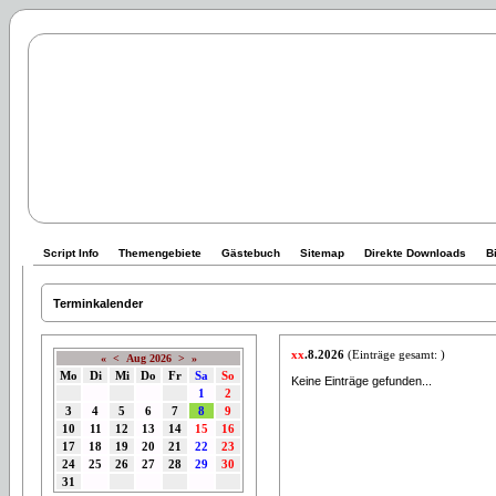
Script Info
Themengebiete
Gästebuch
Sitemap
Direkte Downloads
B
Terminkalender
xx
.8.2026
(Einträge gesamt: )
«
<
Aug 2026
>
»
Mo
Di
Mi
Do
Fr
Sa
So
Keine Einträge gefunden...
1
2
3
4
5
6
7
8
9
10
11
12
13
14
15
16
17
18
19
20
21
22
23
24
25
26
27
28
29
30
31