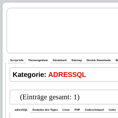
Script Info
Themengebiete
Gästebuch
Sitemap
Direkte Downloads
B
Kategorie:
ADRESSQL
(Einträge gesamt: 1)
adresSQL
Gedanke des Tages
Linux
PHP
Codeschnipsel
Links