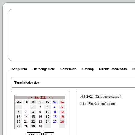
Script Info
Themengebiete
Gästebuch
Sitemap
Direkte Downloads
B
Terminkalender
14.9.2021
(Einträge gesamt: )
«
<
Sep 2021
>
»
Mo
Di
Mi
Do
Fr
Sa
So
Keine Einträge gefunden...
1
2
3
4
5
6
7
8
9
10
11
12
13
14
15
16
17
18
19
20
21
22
23
24
25
26
27
28
29
30