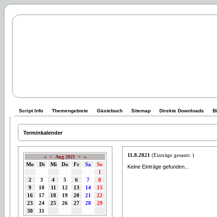
Script Info
Themengebiete
Gästebuch
Sitemap
Direkte Downloads
B
Terminkalender
11.8.2021
(Einträge gesamt: )
«
<
Aug 2021
>
»
Mo
Di
Mi
Do
Fr
Sa
So
Keine Einträge gefunden...
1
2
3
4
5
6
7
8
9
10
11
12
13
14
15
16
17
18
19
20
21
22
23
24
25
26
27
28
29
30
31