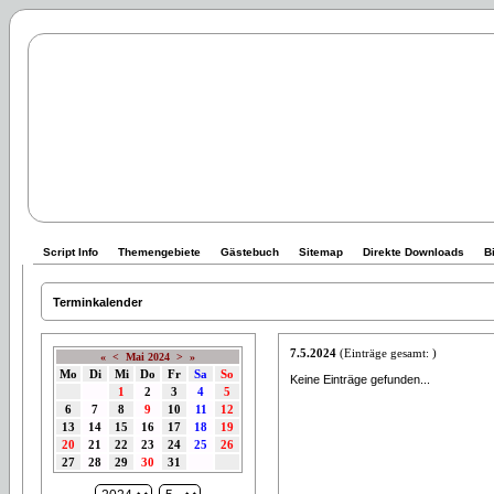
Script Info
Themengebiete
Gästebuch
Sitemap
Direkte Downloads
B
Terminkalender
7.5.2024
(Einträge gesamt: )
«
<
Mai 2024
>
»
Mo
Di
Mi
Do
Fr
Sa
So
Keine Einträge gefunden...
1
2
3
4
5
6
7
8
9
10
11
12
13
14
15
16
17
18
19
20
21
22
23
24
25
26
27
28
29
30
31