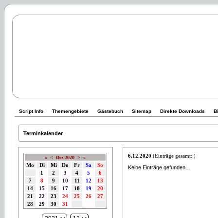
Script Info
Themengebiete
Gästebuch
Sitemap
Direkte Downloads
B
Terminkalender
6.12.2020
(Einträge gesamt: )
«
<
Dez 2020
>
»
Mo
Di
Mi
Do
Fr
Sa
So
Keine Einträge gefunden...
1
2
3
4
5
6
7
8
9
10
11
12
13
14
15
16
17
18
19
20
21
22
23
24
25
26
27
28
29
30
31