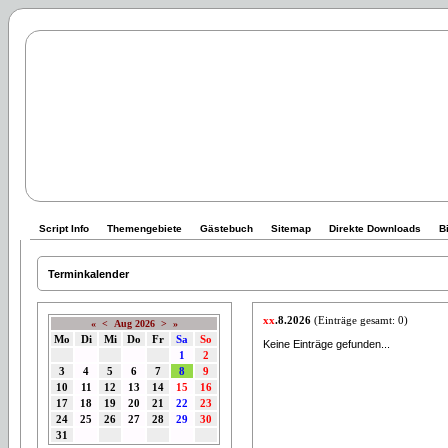
Script Info
Themengebiete
Gästebuch
Sitemap
Direkte Downloads
B
Terminkalender
xx
.8.2026
(Einträge gesamt: 0)
«
<
Aug 2026
>
»
Mo
Di
Mi
Do
Fr
Sa
So
Keine Einträge gefunden...
1
2
3
4
5
6
7
8
9
10
11
12
13
14
15
16
17
18
19
20
21
22
23
24
25
26
27
28
29
30
31